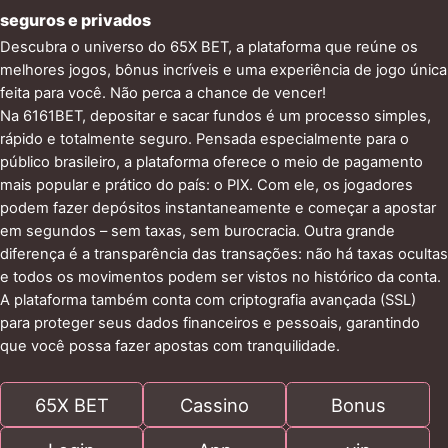
seguros e privados
Descubra o universo do 65X BET, a plataforma que reúne os
melhores jogos, bônus incríveis e uma experiência de jogo única
feita para você. Não perca a chance de vencer!
Na 6161BET, depositar e sacar fundos é um processo simples,
rápido e totalmente seguro. Pensada especialmente para o
público brasileiro, a plataforma oferece o meio de pagamento
mais popular e prático do país: o PIX. Com ele, os jogadores
podem fazer depósitos instantaneamente e começar a apostar
em segundos – sem taxas, sem burocracia. Outra grande
diferença é a transparência das transações: não há taxas ocultas
e todos os movimentos podem ser vistos no histórico da conta.
A plataforma também conta com criptografia avançada (SSL)
para proteger seus dados financeiros e pessoais, garantindo
que você possa fazer apostas com tranquilidade.
65X BET
Cassino
Bonus